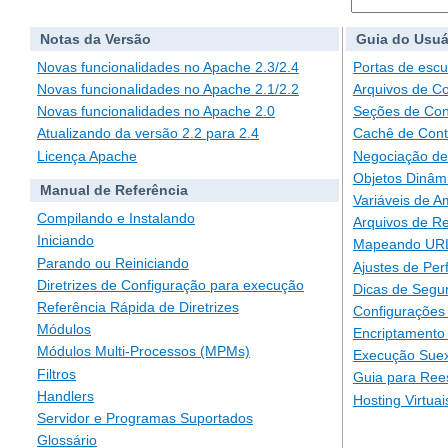
Notas da Versão
Guia do Usuá
Novas funcionalidades no Apache 2.3/2.4
Portas de escu
Novas funcionalidades no Apache 2.1/2.2
Arquivos de C
Novas funcionalidades no Apache 2.0
Seções de Con
Atualizando da versão 2.2 para 2.4
Cachê de Con
Licença Apache
Negociação de
Objetos Dinâm
Manual de Referência
Variáveis de A
Compilando e Instalando
Arquivos de Re
Iniciando
Mapeando URLs
Parando ou Reiniciando
Ajustes de Pe
Diretrizes de Configuração para execução
Dicas de Segu
Referência Rápida de Diretrizes
Configurações 
Módulos
Encriptamento
Módulos Multi-Processos (MPMs)
Execução Suex
Filtros
Guia para Ree
Handlers
Hosting Virtuai
Servidor e Programas Suportados
Glossário