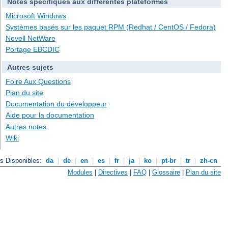
Notes spécifiques aux différentes plateformes
Microsoft Windows
Systèmes basés sur les paquet RPM (Redhat / CentOS / Fedora)
Novell NetWare
Portage EBCDIC
Autres sujets
Foire Aux Questions
Plan du site
Documentation du développeur
Aide pour la documentation
Autres notes
Wiki
s Disponibles:
da
|
de
|
en
|
es
|
fr
|
ja
|
ko
|
pt-br
|
tr
|
zh-cn
Modules
|
Directives
|
FAQ
|
Glossaire
|
Plan du site