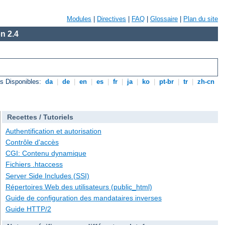
Modules
|
Directives
|
FAQ
|
Glossaire
|
Plan du site
n 2.4
s Disponibles:
da
|
de
|
en
|
es
|
fr
|
ja
|
ko
|
pt-br
|
tr
|
zh-cn
Recettes / Tutoriels
Authentification et autorisation
Contrôle d'accès
CGI: Contenu dynamique
Fichiers .htaccess
Server Side Includes (SSI)
Répertoires Web des utilisateurs (public_html)
Guide de configuration des mandataires inverses
Guide HTTP/2