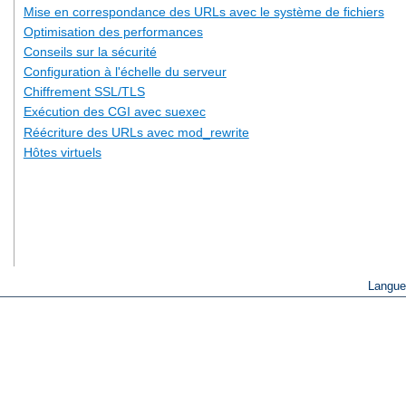
Mise en correspondance des URLs avec le système de fichiers
Optimisation des performances
Conseils sur la sécurité
Configuration à l'échelle du serveur
Chiffrement SSL/TLS
Exécution des CGI avec suexec
Réécriture des URLs avec mod_rewrite
Hôtes virtuels
Langue