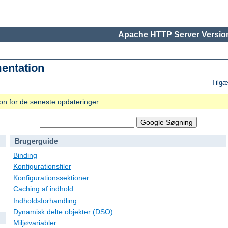
Apache HTTP Server Version
entation
Tilgæ
n for de seneste opdateringer.
Brugerguide
Binding
Konfigurationsfiler
Konfigurationssektioner
Caching af indhold
Indholdsforhandling
Dynamisk delte objekter (DSO)
Miljøvariabler