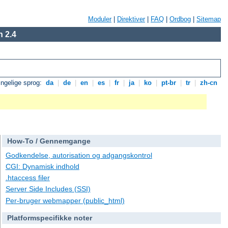
Moduler
|
Direktiver
|
FAQ
|
Ordbog
|
Sitemap
 2.4
ngelige sprog:
da
|
de
|
en
|
es
|
fr
|
ja
|
ko
|
pt-br
|
tr
|
zh-cn
How-To / Gennemgange
Godkendelse, autorisation og adgangskontrol
CGI: Dynamisk indhold
.htaccess filer
Server Side Includes (SSI)
Per-bruger webmapper (public_html)
Platformspecifikke noter