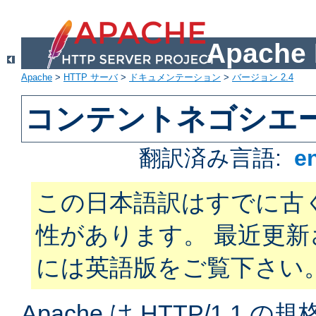
Apach
Apache
>
HTTP サーバ
>
ドキュメンテーション
>
バージョン 2.4
コンテントネゴシエ
翻訳済み言語:
e
この日本語訳はすでに古
性があります。 最近更
には英語版をご覧下さい
Apache は HTTP/1.1