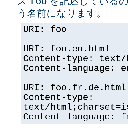
ス
を記述している
foo
う名前になります。
URI: foo
URI: foo.en.html
Content-type: text/
Content-language: e
URI: foo.fr.de.html
Content-type:
text/html;charset=i
Content-language: f