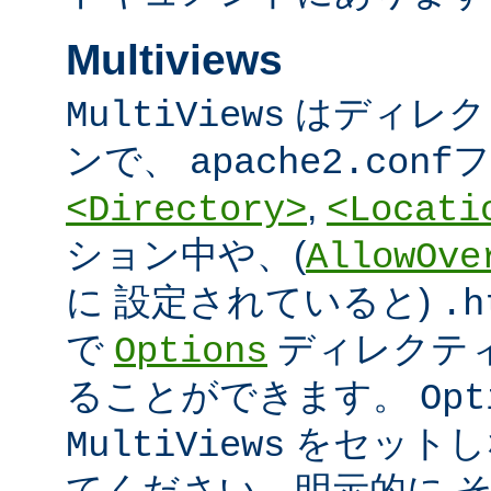
Multiviews
はディレク
MultiViews
ンで、
フ
apache2.conf
,
<Directory>
<Locati
ション中や、(
AllowOve
に 設定されていると)
.h
で
ディレクテ
Options
ることができます。
Opt
をセットし
MultiViews
てください。明示的に 