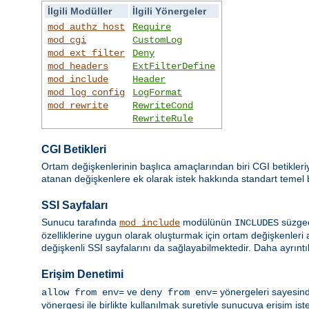
İlgili Modüller
İlgili Yönergeler
mod_authz_host
Require
mod_cgi
CustomLog
mod_ext_filter
Deny
mod_headers
ExtFilterDefine
mod_include
Header
mod_log_config
LogFormat
mod_rewrite
RewriteCond
RewriteRule
CGI Betikleri
Ortam değişkenlerinin başlıca amaçlarından biri CGI betikleri
atanan değişkenlere ek olarak istek hakkında standart temel bil
SSI Sayfaları
Sunucu tarafında
modülünün
süzgec
mod_include
INCLUDES
özelliklerine uygun olarak oluşturmak için ortam değişkenleri 
değişkenli SSI sayfalarını da sağlayabilmektedir. Daha ayrıntıl
Erişim Denetimi
ve
yönergeleri sayesind
allow from env=
deny from env=
yönergesi ile birlikte kullanılmak suretiyle sunucuya erişim ist