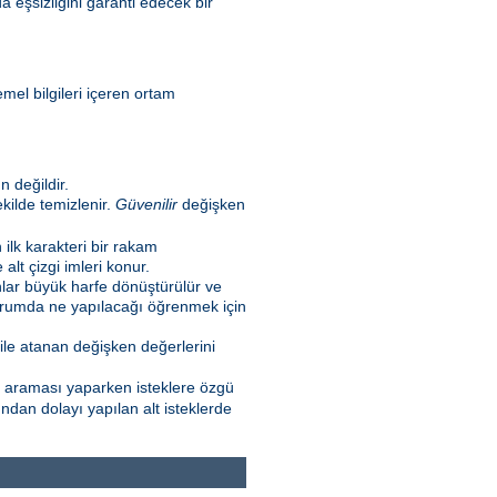
a eşsizliğini garanti edecek bir
emel bilgileri içeren ortam
 değildir.
kilde temizlenir.
Güvenilir
değişken
n ilk karakteri bir rakam
lt çizgi imleri konur.
nlar büyük harfe dönüştürülür ve
 durumda ne yapılacağı öğrenmek için
ile atanan değişken değerlerini
l araması yaparken isteklere özgü
ndan dolayı yapılan alt isteklerde