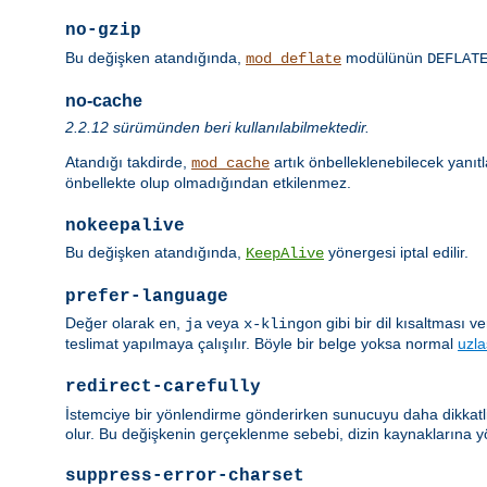
no-gzip
Bu değişken atandığında,
modülünün
mod_deflate
DEFLAT
no-cache
2.2.12 sürümünden beri kullanılabilmektedir.
Atandığı takdirde,
artık önbelleklenebilecek yanıt
mod_cache
önbellekte olup olmadığından etkilenmez.
nokeepalive
Bu değişken atandığında,
yönergesi iptal edilir.
KeepAlive
prefer-language
Değer olarak
,
veya
gibi bir dil kısaltması 
en
ja
x-klingon
teslimat yapılmaya çalışılır. Böyle bir belge yoksa normal
uzl
redirect-carefully
İstemciye bir yönlendirme gönderirken sunucuyu daha dikkatli 
olur. Bu değişkenin gerçeklenme sebebi, dizin kaynaklarına y
suppress-error-charset