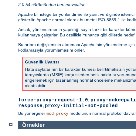
2.0.54 sürümünden beri mevcuttur.
Apache bir isteğe bir yönlendirme ile yanıt verdiğinde istemc
gösterilir. Apache normal olarak bu metni ISO-8859-1 ile kodla
Ancak, yönlendirmenin yapıldığı sayfa farklı bir karakter küm
kullanmaya çalışırlar. Bu özellikle Yunanca gibi dillerde hede
Bu ortam değişkeninin atanması Apache’nin yönlendirme için ka
kodlamasıyla yorumlamasını önler.
Güvenlik Uyarısı
Hata sayfalarının bir karakter kümesi belirtilmeksizin yo
tarayıcılarda (MSIE) karşı siteden betik saldırısı yorumuna s
engellemek için tasarlanmış normal önceleme mekanizmala
aldatılabilir.
,
force-proxy-request-1.0
proxy-nokeepali
,
response
proxy-initial-not-pooled
Bu yönergeler
modülünün normal protokol davranışın
mod_proxy
Örnekler