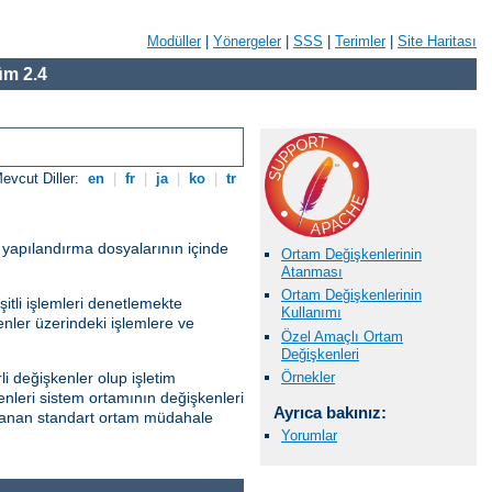
Modüller
|
Yönergeler
|
SSS
|
Terimler
|
Site Haritası
m 2.4
evcut Diller:
en
|
fr
|
ja
|
ko
|
tr
r yapılandırma dosyalarının içinde
Ortam Değişkenlerinin
Atanması
Ortam Değişkenlerinin
itli işlemleri denetlemekte
Kullanımı
kenler üzerindeki işlemlere ve
Özel Amaçlı Ortam
Değişkenleri
Örnekler
i değişkenler olup işletim
enleri sistem ortamının değişkenleri
Ayrıca bakınız:
ağlanan standart ortam müdahale
Yorumlar