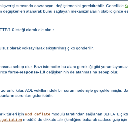
i alışverişi sırasında davranışını değiştirmesini gerektirebilir. Genellikle
S
m değişkenleri atanarak bunu sağlayan mekanizmaların olabildiğince es
TP/1.0 isteği olarak ele alınır.
suz olarak yoksayılarak sıkıştırılmış çıktı gönderilir.
masına sebep olur. Bazı istemciler bu alanı gerektiği gibi yorumlayama
yrıca
force-response-1.0
değişkeninin de atanmasına sebep olur.
 zorunlu kılar. AOL vekillerindeki bir sorun nedeniyle gerçeklenmiştir. 
nların sorunları giderilebilir.
erik türleri için
modülü tarafından sağlanan
çıktı
mod_deflate
DEFLATE
modülü de dikkate alır (kimliğine bakarak sadece gzip için
egotiation