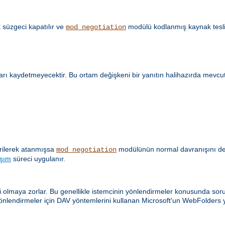
süzgeci kapatılır ve
modülü kodlanmış kaynak tesli
E
mod_negotiation
ları kaydetmeyecektir. Bu ortam değişkeni bir yanıtın halihazırda mevcu
verilerek atanmışsa
modülünün normal davranışını değiş
mod_negotiation
aşım
süreci uygulanır.
olmaya zorlar. Bu genellikle istemcinin yönlendirmeler konusunda sorunl
önlendirmeler için DAV yöntemlerini kullanan Microsoft'un WebFolders y