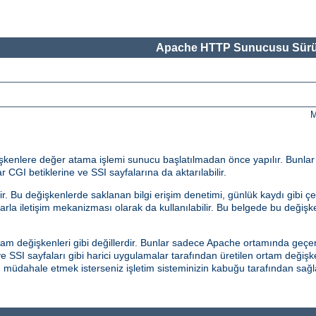
Apache HTTP Sunucusu Sürü
M
eğişkenlere değer atama işlemi sunucu başlatılmadan önce yapılır. Bunla
r CGI betiklerine ve SSI sayfalarına da aktarılabilir.
 Bu değişkenlerde saklanan bilgi erişim denetimi, günlük kaydı gibi çeş
malarla iletişim mekanizması olarak da kullanılabilir. Bu belgede bu değiş
am değişkenleri gibi değillerdir. Bunlar sadece Apache ortamında geçerl
 SSI sayfaları gibi harici uygulamalar tarafından üretilen ortam değişk
an müdahale etmek isterseniz işletim sisteminizin kabuğu tarafından s