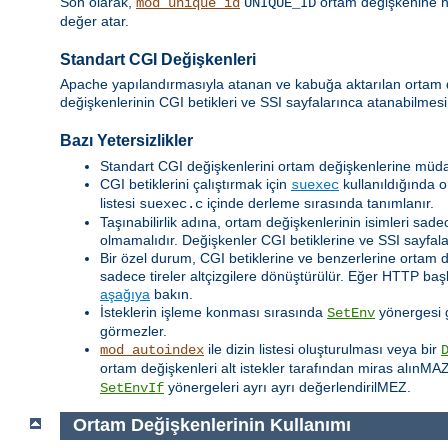
Son olarak,
ortam değişkenine her
mod_unique_id
UNIQUE_ID
değer atar.
Standart CGI Değişkenleri
Apache yapılandırmasıyla atanan ve kabuğa aktarılan ortam
değişkenlerinin CGI betikleri ve SSI sayfalarınca atanabilmesi
Bazı Yetersizlikler
Standart CGI değişkenlerini ortam değişkenlerine müda
CGI betiklerini çalıştırmak için
kullanıldığında o
suexec
listesi
içinde derleme sırasında tanımlanır.
suexec.c
Taşınabilirlik adına, ortam değişkenlerinin isimleri sadec
olmamalıdır. Değişkenler CGI betiklerine ve SSI sayfalar
Bir özel durum, CGI betiklerine ve benzerlerine ortam 
sadece tireler altçizgilere dönüştürülür. Eğer HTTP baş
aşağıya
bakın.
İsteklerin işleme konması sırasında
yönergesi ge
SetEnv
görmezler.
ile dizin listesi oluşturulması veya bir
mod_autoindex
ortam değişkenleri alt istekler tarafından miras alınMA
yönergeleri ayrı ayrı değerlendirilMEZ.
SetEnvIf
Ortam Değişkenlerinin Kullanımı