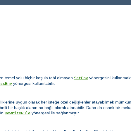
 temel yolu hiçbir koşula tabi olmayan
yönergesini kullanmakt
SetEnv
yönergesi kullanılabilir.
assEnv
lliklerine uygun olarak her isteğe özel değişkenler atayabilmek mümkün 
elli bir başlık alanınına bağlı olarak atanabilir. Daha da esnek bir m
ün
yönergesi ile sağlanmıştır.
RewriteRule