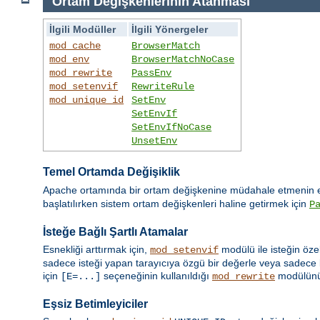
Ortam Değişkenlerinin Atanması
İlgili Modüller
İlgili Yönergeler
mod_cache
BrowserMatch
mod_env
BrowserMatchNoCase
mod_rewrite
PassEnv
mod_setenvif
RewriteRule
mod_unique_id
SetEnv
SetEnvIf
SetEnvIfNoCase
UnsetEnv
Temel Ortamda Değişiklik
Apache ortamında bir ortam değişkenine müdahale etmenin en
başlatılırken sistem ortam değişkenleri haline getirmek için
P
İsteğe Bağlı Şartlı Atamalar
Esnekliği arttırmak için,
modülü ile isteğin öze
mod_setenvif
sadece isteği yapan tarayıcıya özgü bir değerle veya sadece b
için
seçeneğinin kullanıldığı
modülün
[E=...]
mod_rewrite
Eşsiz Betimleyiciler