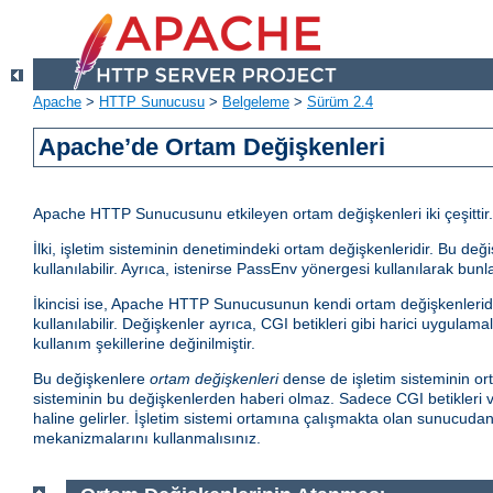
Apache
>
HTTP Sunucusu
>
Belgeleme
>
Sürüm 2.4
Apache’de Ortam Değişkenleri
Apache HTTP Sunucusunu etkileyen ortam değişkenleri iki çeşittir.
İlki, işletim sisteminin denetimindeki ortam değişkenleridir. Bu d
kullanılabilir. Ayrıca, istenirse PassEnv yönergesi kullanılarak bunla
İkincisi ise, Apache HTTP Sunucusunun kendi ortam değişkenleridir.
kullanılabilir. Değişkenler ayrıca, CGI betikleri gibi harici uygula
kullanım şekillerine değinilmiştir.
Bu değişkenlere
ortam değişkenleri
dense de işletim sisteminin ort
sisteminin bu değişkenlerden haberi olmaz. Sadece CGI betikleri ve
haline gelirler. İşletim sistemi ortamına çalışmakta olan sunucud
mekanizmalarını kullanmalısınız.