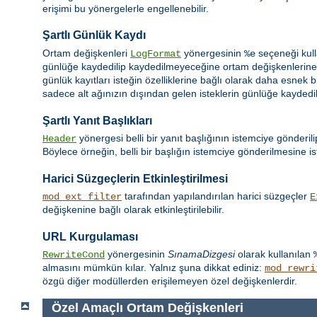
erişimi bu yönergelerle engellenebilir.
Şartlı Günlük Kaydı
Ortam değişkenleri
yönergesinin
seçeneği kull
LogFormat
%e
günlüğe kaydedilip kaydedilmeyeceğine ortam değişkenlerine d
günlük kayıtları isteğin özelliklerine bağlı olarak daha esnek b
sadece alt ağınızın dışından gelen isteklerin günlüğe kaydedilm
Şartlı Yanıt Başlıkları
yönergesi belli bir yanıt başlığının istemciye gönderil
Header
Böylece örneğin, belli bir başlığın istemciye gönderilmesine ist
Harici Süzgeçlerin Etkinleştirilmesi
tarafından yapılandırılan harici süzgeçler
mod_ext_filter
E
değişkenine bağlı olarak etkinleştirilebilir.
URL Kurgulaması
yönergesinin
SınamaDizgesi
olarak kullanılan
RewriteCond
almasını mümkün kılar. Yalnız şuna dikkat ediniz:
mod_rewri
özgü diğer modüllerden erişilemeyen özel değişkenlerdir.
Özel Amaçlı Ortam Değişkenleri