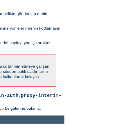
 birlikte gönderilen metin
 yerine yönlendirmenin kodlamasını
edef sayfayı yanlış karakter
karak tahmin etmeye çalışan
 siteden betik saldırılarını
 kullanılarak kolayca
,
in-auth
proxy-interim-
belgelerine bakınız.
tp