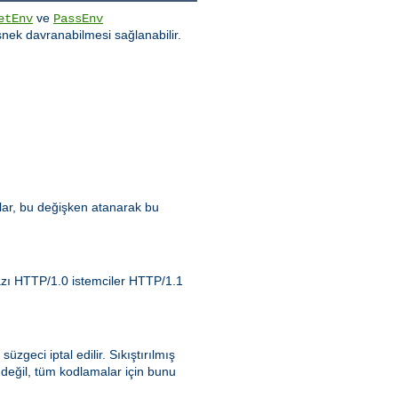
ve
etEnv
PassEnv
nek davranabilmesi sağlanabilir.
zlar, bu değişken atanarak bu
Bazı HTTP/1.0 istemciler HTTP/1.1
 süzgeci iptal edilir. Sıkıştırılmış
 değil, tüm kodlamalar için bunu