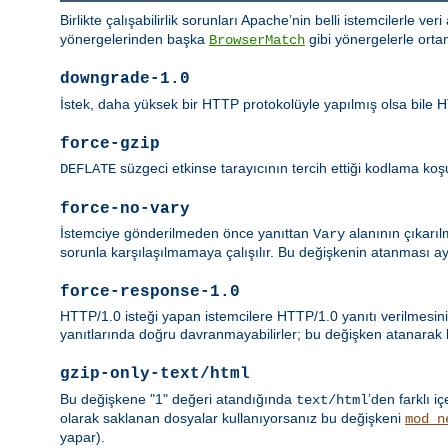
Birlikte çalışabilirlik sorunları Apache’nin belli istemcilerle ver
yönergelerinden başka
gibi yönergelerle orta
BrowserMatch
downgrade-1.0
İstek, daha yüksek bir HTTP protokolüyle yapılmış olsa bile HT
force-gzip
süzgeci etkinse tarayıcının tercih ettiği kodlama koşul
DEFLATE
force-no-vary
İstemciye gönderilmeden önce yanıttan
alanının çıkarıl
Vary
sorunla karşılaşılmamaya çalışılır. Bu değişkenin atanması a
force-response-1.0
HTTP/1.0 isteği yapan istemcilere HTTP/1.0 yanıtı verilmesini
yanıtlarında doğru davranmayabilirler; bu değişken atanarak bu
gzip-only-text/html
Bu değişkene "1" değeri atandığında
’den farklı iç
text/html
olarak saklanan dosyalar kullanıyorsanız bu değişkeni
mod_n
yapar).