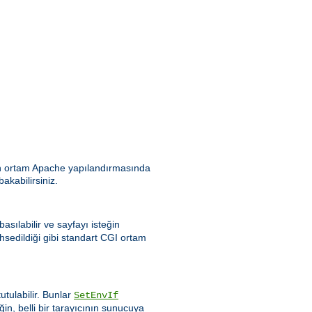
ılan ortam Apache yapılandırmasında
bakabilirsiniz.
asılabilir ve sayfayı isteğin
hsedildiği gibi standart CGI ortam
tulabilir. Bunlar
SetEnvIf
ğin, belli bir tarayıcının sunucuya