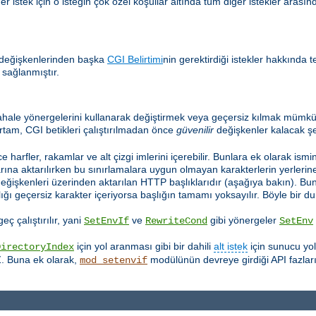
 istek için o isteğin çok özel koşullar altında tüm diğer istekler arasınd
 değişkenlerinden başka
CGI Belirtimi
nin gerektirdiği istekler hakkında t
 sağlanmıştır.
hale yönergelerini kullanarak değiştirmek veya geçersiz kılmak mümkün
rtam, CGI betikleri çalıştırılmadan önce
güvenilir
değişkenler kalacak şe
e harfler, rakamlar ve alt çizgi imlerini içerebilir. Bunlara ek olarak ismi
ına aktarılırken bu sınırlamalara uygun olmayan karakterlerin yerlerine a
değişkenleri üzerinden aktarılan HTTP başlıklarıdır (aşağıya bakın). Bu
lığı geçersiz karakter içeriyorsa başlığın tamamı yoksayılır. Böyle bir
ç çalıştırılır, yani
ve
gibi yönergeler
SetEnvIf
RewriteCond
SetEnv
için yol aranması gibi bir dahili
alt istek
için sunucu yo
DirectoryIndex
Z. Buna ek olarak,
modülünün devreye girdiği API fazları
mod_setenvif