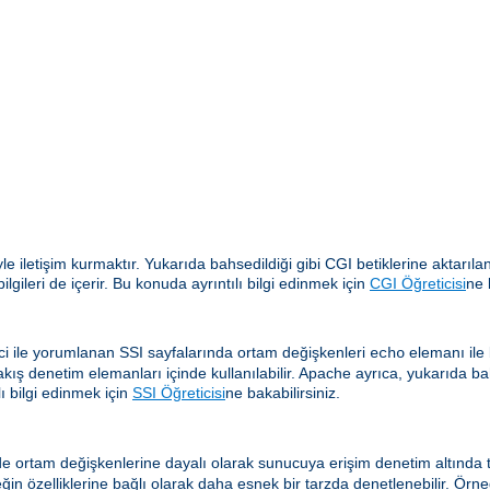
yle iletişim kurmaktır. Yukarıda bahsedildiği gibi CGI betiklerine aktar
gileri de içerir. Bu konuda ayrıntılı bilgi edinmek için
CGI Öğreticisi
ne 
i ile yorumlanan SSI sayfalarında ortam değişkenleri
elemanı ile b
echo
akış denetim elemanları içinde kullanılabilir. Apache ayrıca, yukarıda ba
ı bilgi edinmek için
SSI Öğreticisi
ne bakabilirsiniz.
e ortam değişkenlerine dayalı olarak sunucuya erişim denetim altında tu
eğin özelliklerine bağlı olarak daha esnek bir tarzda denetlenebilir. Örne