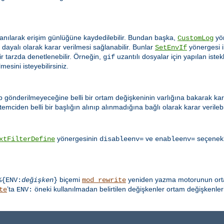
anılarak erişim günlüğüne kaydedilebilir. Bundan başka,
yön
CustomLog
ayalı olarak karar verilmesi sağlanabilir. Bunlar
yönergesi il
SetEnvIf
ir tarzda denetlenebilir. Örneğin,
uzantılı dosyalar için yapılan ist
gif
esini isteyebilirsiniz.
ip gönderilmeyeceğine belli bir ortam değişkeninin varlığına bakarak karar
emciden belli bir başlığın alınıp alınmadığına bağlı olarak karar verilebil
yönergesinin
ve
seçenekle
xtFilterDefine
disableenv=
enableenv=
biçemi
yeniden yazma motorunun ortam
%{ENV:
değişken
}
mod_rewrite
’ta
öneki kullanılmadan belirtilen değişkenler ortam değişkenleri
te
ENV: