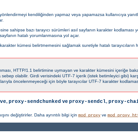
i yönlendirmeyi kendiliğinden yapmaz veya yapamazsa kullanıcıya yanıtla
r.
esine sahipse bazı tarayıcı sürümleri asıl sayfanın karakter kodlaması
f sayfanın hatalı yorumlanmasına yol açar.
rakter kümesi belirtmemesini sağlamak suretiyle hatalı tarayıcıların h
llanması, HTTP/1.1 belirtimine uymayan ve karakter kümesini içeriğe ba
ebep olabilir. Girdi verisindeki UTF-7 içerik (istek betimleyici gibi) karşı
rıyla öncelenmeyeceği için böyle tarayıcılar UTF-7 karakter kodlaması
,
ve
,
ve
proxy-sendchunked
proxy-sendcl
proxy-cha
ı değiştirirler. Daha ayrıntılı bilgi için
ve
mod_proxy
mod_proxy_ht