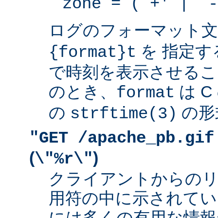
zone = (`+' | `-
ログのフォーマット
を 指定す
{format}t
で時刻を表示させるこ
のとき、
は 
format
の
の形
strftime(3)
"GET /apache_pb.gif
(
)
\"%r\"
クライアントからの
用符の中に示されてい
には多くの有用な情報