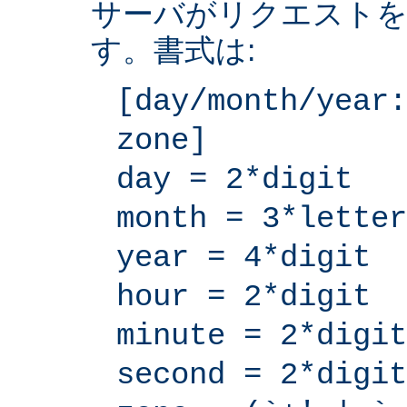
サーバがリクエストを
す。書式は:
[day/month/year:
zone]
day = 2*digit
month = 3*letter
year = 4*digit
hour = 2*digit
minute = 2*digit
second = 2*digit