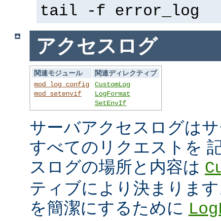
tail -f error_log
アクセスログ
関連モジュール
関連ディレクティブ
mod_log_config
CustomLog
mod_setenvif
LogFormat
SetEnvIf
サーバアクセスログはサ
すべてのリクエストを 
スログの場所と内容は
C
ティブにより決まります
を簡潔にするために
Log