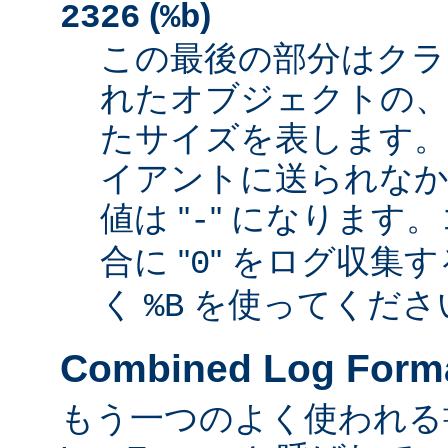
(
)
2326
%b
この最後の部分はクラ
れたオブジェクトの、
たサイズを表します
イアントに送られなか
値は "
" になります
-
合に "
" をログ収集
0
く
を使ってくださ
%B
Combined Log Form
もう一つのよく使われる書式