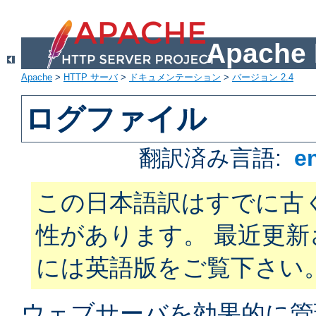
Apach
Apache
>
HTTP サーバ
>
ドキュメンテーション
>
バージョン 2.4
ログファイル
翻訳済み言語:
e
この日本語訳はすでに古
性があります。 最近更
には英語版をご覧下さい
ウェブサーバを効果的に管