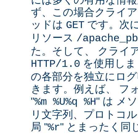
ず、この場合クライア
ッドは
です。次
GET
リソース
/apache_pb
た。そして、 クライ
を使用しま
HTTP/1.0
の各部分を独立にログ
きます。例えば、 フ
"
" は 
%m %U%q %H
リ文字列、プロトコル
局 "
" とまったく
%r