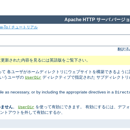
Apache HTTP サーバ バージョン
ow-To / チュートリアル
翻訳済
近更新された内容を見るには英語版をご覧下さい。
て 各ユーザがホームディレクトリにウェブサイトを構築できるように設
というユーザの
ディレクティブで指定された サブディレクトリ
UserDir
ile as necessary, or by including the appropriate directives in a
Direct
いません
。
を使って有効にできます。 有効にするには、デフ
UserDir
メントアウトを外して有効にするか、