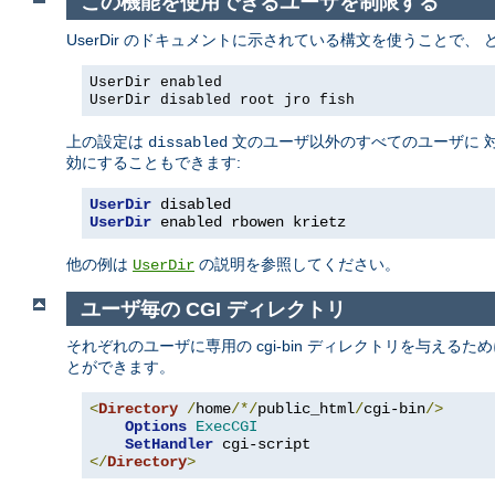
この機能を使用できるユーザを制限する
UserDir のドキュメントに示されている構文を使うことで
UserDir enabled
UserDir disabled root jro fish
上の設定は
文のユーザ以外のすべてのユーザに 対
dissabled
効にすることもできます:
UserDir
 disabled
UserDir
 enabled rbowen krietz
他の例は
の説明を参照してください。
UserDir
ユーザ毎の CGI ディレクトリ
それぞれのユーザに専用の cgi-bin ディレクトリを与えるた
とができます。
<
Directory
/
home
/*/
public_html
/
cgi-bin
/>
Options
ExecCGI
SetHandler
</
Directory
>