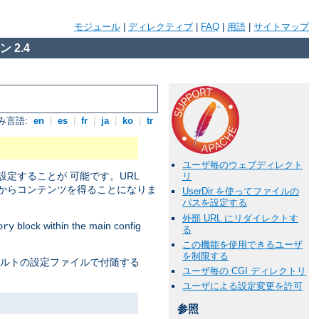
モジュール
|
ディレクティブ
|
FAQ
|
用語
|
サイトマップ
 2.4
み言語:
en
|
es
|
fr
|
ja
|
ko
|
tr
ユーザ毎のウェブディレクト
定することが 可能です。URL
リ
からコンテンツを得ることになりま
UserDir を使ってファイルの
パスを設定する
外部 URL にリダイレクトす
block within the main config
ory
る
この機能を使用できるユーザ
を制限する
ォルトの設定ファイルで付随する
ユーザ毎の CGI ディレクトリ
ユーザによる設定変更を許可
参照