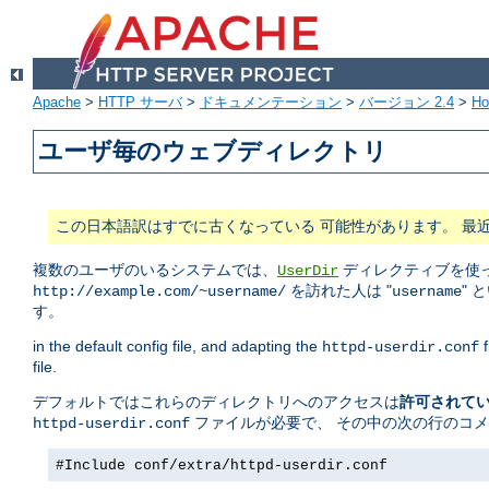
Apache
>
HTTP サーバ
>
ドキュメンテーション
>
バージョン 2.4
>
H
ユーザ毎のウェブディレクトリ
この日本語訳はすでに古くなっている 可能性があります。 最
複数のユーザのいるシステムでは、
ディレクティブを使っ
UserDir
を訪れた人は "
" 
http://example.com/~username/
username
す。
in the default config file, and adapting the
f
httpd-userdir.conf
file.
デフォルトではこれらのディレクトリへのアクセスは
許可されて
ファイルが必要で、 その中の次の行のコ
httpd-userdir.conf
#Include conf/extra/httpd-userdir.conf