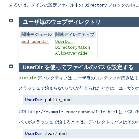
あるいは、メインの設定ファイル中の
ブロックの中に
Directory
ユーザ毎のウェブディレクトリ
関連モジュール
関連ディレクティブ
mod_userdir
UserDir
DirectoryMatch
AllowOverride
UserDir を使ってファイルのパスを設定する
ディレクティブは ユーザ毎のコンテンツが読み込ま
UserDir
スラッシュで始まらないパスが与えられたときは、ユーザのホ
UserDir
 public_html
URL
は パス
http://example.com/~rbowen/file.html
/
パスがスラッシュで始まるときは、ディレクトリパスはそのパ
UserDir
/
var
/
html