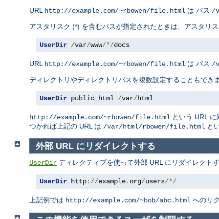
URL
は パス
http://example.com/~rbowen/file.html
/
アスタリスク (*) を含むパスが指定されたときは、アスタ
UserDir
/
var
/
www
/*/
docs
URL
は パス
http://example.com/~rbowen/file.html
/
ディレクトリやディレクトリパスを複数設定することもでき
UserDir
 public_html 
/
var
/
html
という URL 
http://example.com/~rbowen/file.html
つかれば上記の URL は
とい
/var/html/rbowen/file.html
外部 URL にリダイレクトする
ディレクティブを使って外部 URL にリダイレクト
UserDir
UserDir
 http
://
example
.
org
/
users
/*/
上記例では
へのリ
http://example.com/~bob/abc.html